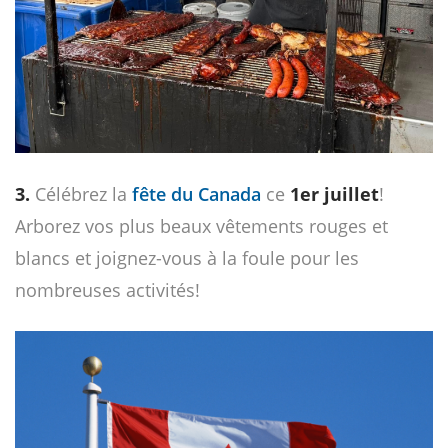
3.
Célébrez la
fête du Canada
ce
1er juillet
!
Arborez vos plus beaux vêtements rouges et
blancs et joignez-vous à la foule pour les
nombreuses activités!